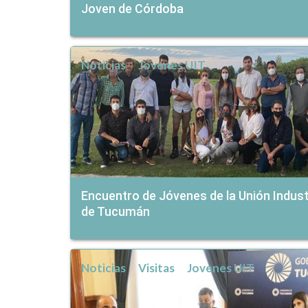
Joven de Córdoba
Noticias
Jovenes UIT
Encuentro de Jóvenes de la Unión Indust
de Tucumán
Noticias
Visitas
Jovenes UIT