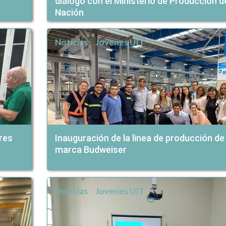
diálogo con el Ministerio de Producción de
Nación
Noticias
Jovenes UIT
res
Inauguración de la linea de producción de 
marca Budweiser
Noticias
Jovenes UIT