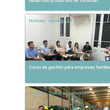
desarrollo productivo de Tucumán
Noticias
Jovenes UIT
Curso de gestión para empresas familia
Noticias
Visitas
Jovenes UIT