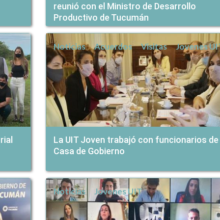
reunió con el Ministro de Desarrollo
Productivo de Tucumán
Noticias
Acuerdos
Visitas
Jovenes UI
rial
La UIT Joven trabajó con funcionarios de
Casa de Gobierno
Noticias
Jovenes UIT