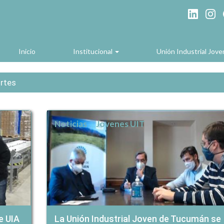
Inicio
Institucional
Unión Industrial Jov
rtes
Noticias
Jovenes UIT
e UIA
La Unión Industrial Joven de Tucumán se