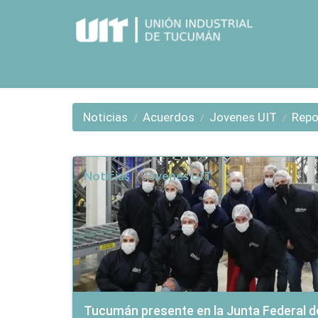
Noticias
Acuerdos
Jovenes UIT
Repo
Noticias
Jovenes UIT
Tucumán presente en la Junta Federal d