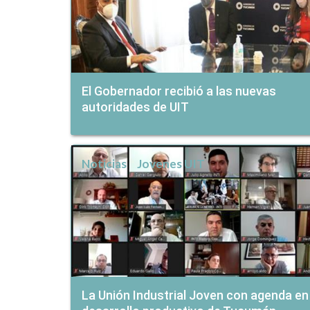
El Gobernador recibió a las nuevas
autoridades de UIT
Noticias
Jovenes UIT
La Unión Industrial Joven con agenda en 