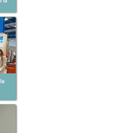
 la
la