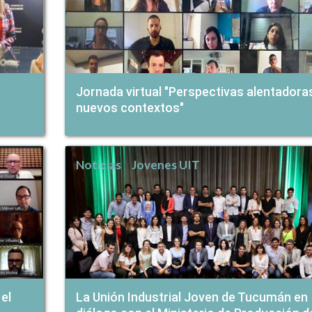
Jornada virtual "Perspectivas alentadora
nuevos contextos"
Noticias
Jovenes UIT
el
La Unión Industrial Joven de Tucumán en