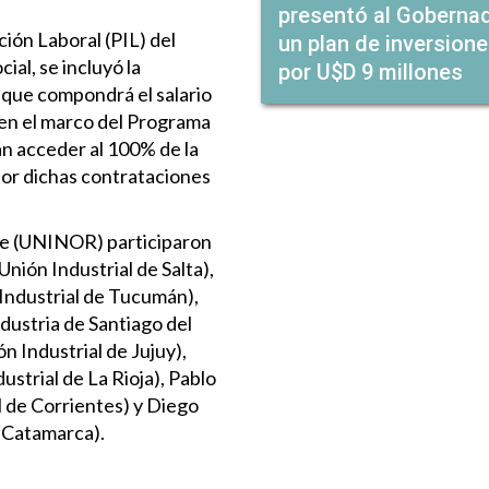
presentó al Goberna
ción Laboral (PIL) del
un plan de inversion
ial, se incluyó la
por U$D 9 millones
que compondrá el salario
 en el marco del Programa
án acceder al 100% de la
por dichas contrataciones
nde (UNINOR) participaron
Unión Industrial de Salta),
 Industrial de Tucumán),
dustria de Santiago del
n Industrial de Jujuy),
strial de La Rioja), Pablo
l de Corrientes) y Diego
e Catamarca).