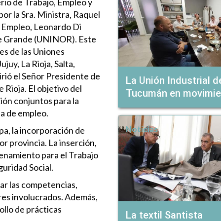
rio de Trabajo, Empleo y
or la Sra. Ministra, Raquel
de Empleo, Leonardo Di
rte Grande (UNINOR). Este
es de las Uniones
juy, La Rioja, Salta,
rió el Señor Presidente de
La Unión Industrial d
 Rioja. El objetivo del
Tucumán en movimie
ión conjuntos para la
ia de empleo.
Noticias
pa, la incorporación de
 provincia. La inserción,
renamiento para el Trabajo
guridad Social.
ar las competencias,
ores involucrados. Además,
ollo de prácticas
La textil Santista