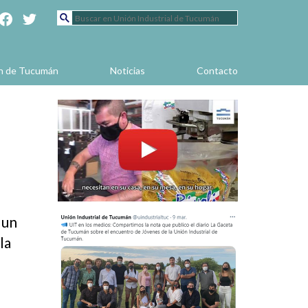
en de Tucumán
Noticias
Contacto
 un
la