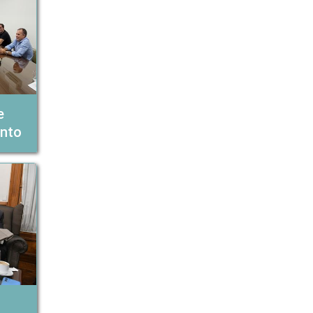
e
nto