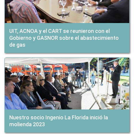
UIT, ACNOA y el CART se reunieron con el
Gobierno y GASNOR sobre el abastecimiento
de gas
Noticias
Nuestro socio Ingenio La Florida inició la
molienda 2023